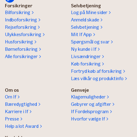
Forsikringer
Selvbetjening
Bilforsikring
Log på Mine sider
Indboforsikring
Anmeld skade
Rejseforsikring
Selvbetjening
Ulykkesforsikring
Mit If App
Husforsikring
Spørgsmål og svar
Børneforsikring
Ny kunde i If
Alle forsikringer
Livsændringer
Køb forsikring
Fortryd køb af forsikring
Læs vilkår og produktinfo
Om os
Genveje
Om If
Klagemuligheder
Bæredygtighed
Gebyrer og afgifter
Karriere i If
If Fordelsprogram
Presse
Hvorfor vælge If
Help a lot Award