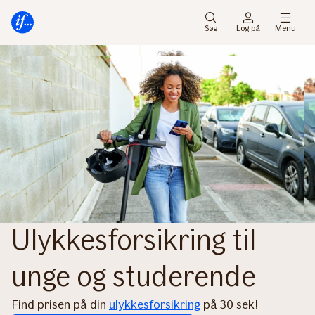
Gå
Gå
til
til
Søg
Log på
Menu
menu
indhold
Ulykkesforsikring til
unge og studerende
Find prisen på din
ulykkesforsikring
på 30 sek!