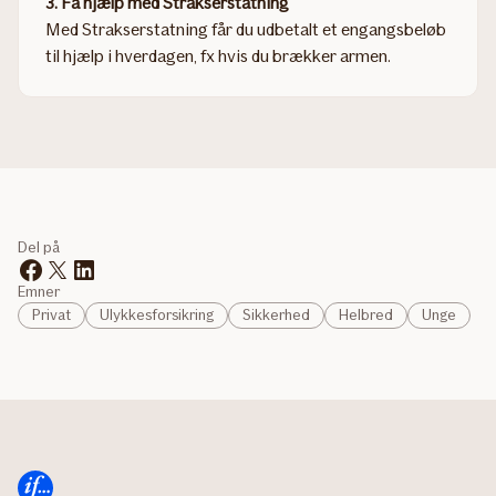
3. Få hjælp med Strakserstatning
Med Strakserstatning får du udbetalt et engangsbeløb
til hjælp i hverdagen, fx hvis du brækker armen.
Del på
Emner
Privat
Ulykkesforsikring
Sikkerhed
Helbred
Unge