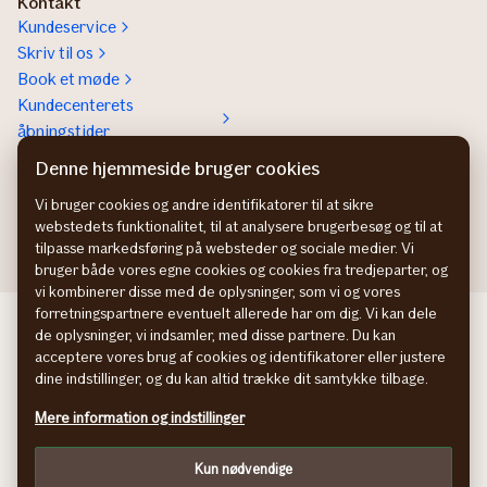
Kontakt
Kundeservice
Skriv til os
Book et møde
Kundecenterets
åbningstider
Kontakt os om
Denne hjemmeside bruger cookies
Erhvervsforsikringer
Vi bruger cookies og andre identifikatorer til at sikre
In English
webstedets funktionalitet, til at analysere brugerbesøg og til at
tilpasse markedsføring på websteder og sociale medier. Vi
bruger både vores egne cookies og cookies fra tredjeparter, og
vi kombinerer disse med de oplysninger, som vi og vores
forretningspartnere eventuelt allerede har om dig. Vi kan dele
If Skadeförsäkring SE
de oplysninger, vi indsamler, med disse partnere. Du kan
If Skadeforsikring NO
acceptere vores brug af cookies og identifikatorer eller justere
If Vahinkovakuutus FI
dine indstillinger, og du kan altid trække dit samtykke tilbage.
Information om tilgængelighed
Mere information og indstillinger
Persondatapolitik
Cookies
Kun nødvendige
Tilpas