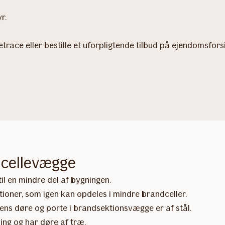
r.
race eller bestille et uforpligtende tilbud på ejendomsforsi
dcellevægge
l en mindre del af bygningen.
ioner, som igen kan opdeles i mindre brandceller.
ens døre og porte i brandsektionsvægge er af stål.
ng og har døre af træ.