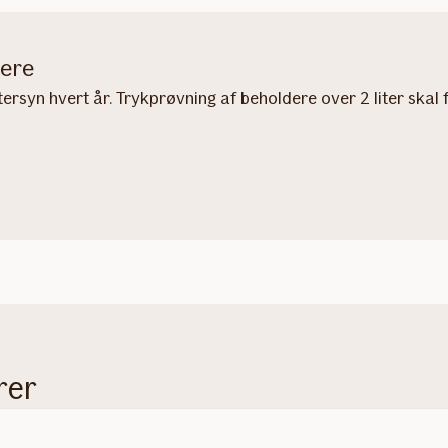
kere
rsyn hvert år. Trykprøvning af beholdere over 2 liter skal f
rer