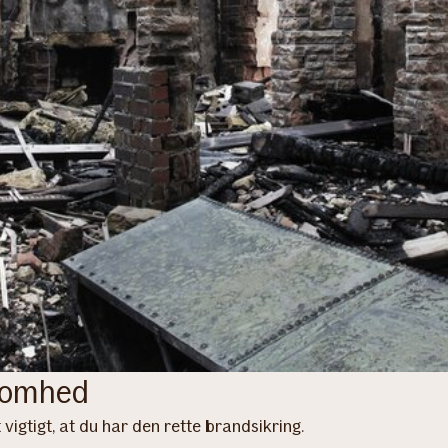
ksomhed
igtigt, at du har den rette brandsikring.