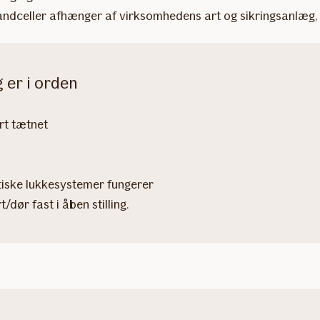
randceller afhænger af virksomhedens art og sikringsanlæg,
 er i orden
rt tætnet
tiske lukkesystemer fungerer
/dør fast i åben stilling.