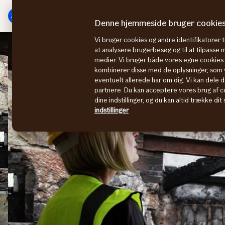
Gå
Gå
til
til
Denne hjemmeside bruger cookie
menu
indhold
Vi bruger cookies og andre identifikatorer ti
at analysere brugerbesøg og til at tilpasse
medier. Vi bruger både vores egne cookies o
kombinerer disse med de oplysninger, som v
eventuelt allerede har om dig. Vi kan dele d
partnere. Du kan acceptere vores brug af co
dine indstillinger, og du kan altid trække di
indstillinger