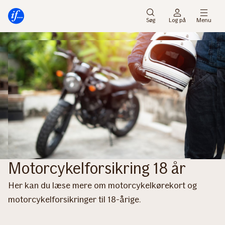
Gå
Gå
til
til
Søg
Log på
Menu
menu
indhold
Motorcykelforsikring 18 år
Her kan du læse mere om motorcykelkørekort og
motorcykelforsikringer til 18-årige.