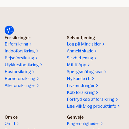
Forsikringer
Selvbetjening
Bilforsikring
Log på Mine sider
Indboforsikring
Anmeld skade
Rejseforsikring
Selvbetjening
Ulykkesforsikring
Mit If App
Husforsikring
Spørgsmål og svar
Børneforsikring
Ny kunde i If
Alle forsikringer
Livsændringer
Køb forsikring
Fortryd køb af forsikring
Læs vilkår og produktinfo
Om os
Genveje
Om If
Klagemuligheder