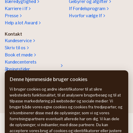
Bæredygtighed
Gebyrer og afgifter
Karriere i If
If Fordelsprogram
Presse
Hvorfor vælge If
Help a lot Award
Kontakt
Kundeservice
Skriv til os
Book et møde
Kundecenterets
åbningstider
Kontakt os om
Denne hjemmeside bruger cookies
Erhvervsforsikringer
Vi bruger cookies og andre identifikatorer til at sikre
In English
webstedets funktionalitet, til at analysere brugerbesøg og til at
tilpasse markedsføring på websteder og sociale medier. Vi
bruger både vores egne cookies og cookies fra tredjeparter, og
vi kombinerer disse med de oplysninger, som vi og vores
forretningspartnere eventuelt allerede har om dig. Vi kan dele
If Skadeförsäkring SE
de oplysninger, vi indsamler, med disse partnere. Du kan
If Skadeforsikring NO
acceptere vores brug af cookies og identifikatorer eller justere