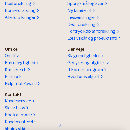
Husforsikring
Spørgsmål og svar
Børneforsikring
Ny kunde i If
Alle forsikringer
Livsændringer
Køb forsikring
Fortryd køb af forsikring
Læs vilkår og produktinfo
Om os
Genveje
Om If
Klagemuligheder
Bæredygtighed
Gebyrer og afgifter
Karriere i If
If Fordelsprogram
Presse
Hvorfor vælge If
Help a lot Award
Kontakt
Kundeservice
Skriv til os
Book et møde
Kundecenterets
åbningstider