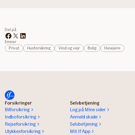
Del på
Emner
Privat
Husforsikring
Vind og vejr
Bolig
Husejere
Forsikringer
Selvbetjening
Bilforsikring
Log på Mine sider
Indboforsikring
Anmeld skade
Rejseforsikring
Selvbetjening
Ulykkesforsikring
Mit If App