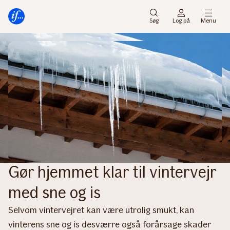
Gå
Gå
til
til
Søg
Log på
Menu
menu
indhold
Gør hjemmet klar til vintervejr
med sne og is
Selvom vintervejret kan være utrolig smukt, kan
vinterens sne og is desværre også forårsage skader