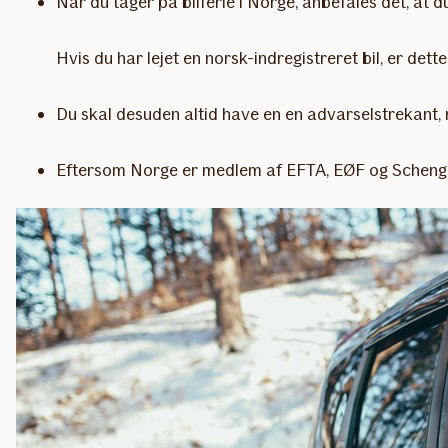
Når du tager på bilferie i Norge, anbefales det, at 
Hvis du har lejet en norsk-indregistreret bil, er dette
Du skal desuden altid have en en advarselstrekant, 
Eftersom Norge er medlem af EFTA, EØF og Schengen