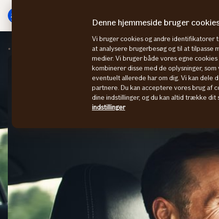
Gå
Gå
til
til
Denne hjemmeside bruger cookie
menu
indhold
Vi bruger cookies og andre identifikatorer ti
Kør selv-ferie
Norge
at analysere brugerbesøg og til at tilpasse
medier. Vi bruger både vores egne cookies o
kombinerer disse med de oplysninger, som v
eventuelt allerede har om dig. Vi kan dele d
partnere. Du kan acceptere vores brug af co
dine indstillinger, og du kan altid trække di
indstillinger