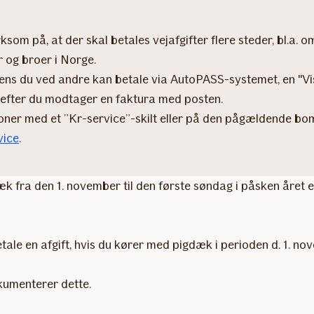
om på, at der skal betales vejafgifter flere steder, bl.a. 
r og broer i Norge.
ns du ved andre kan betale via AutoPASS-systemet, en "Visi
efter du modtager en faktura med posten.
oner med et ”Kr-service”-skilt eller på den pågældende b
vice
.
k fra den 1. november til den første søndag i påsken året ef
e en afgift, hvis du kører med pigdæk i perioden d. 1. novem
okumenterer dette.