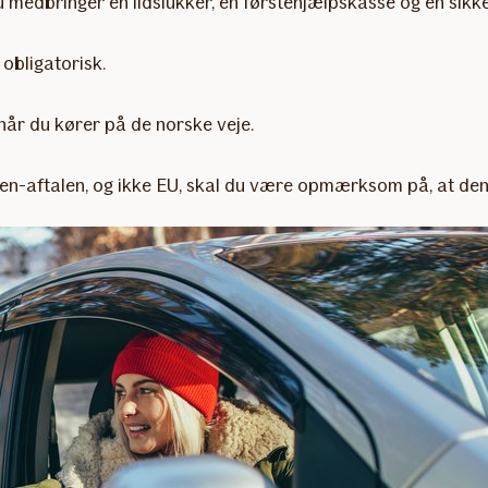
du medbringer en ildslukker, en førstehjælpskasse og en sikk
 obligatorisk.
når du kører på de norske veje.
-aftalen, og ikke EU, skal du være opmærksom på, at den l